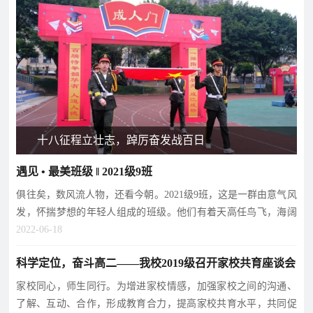
片
校
学
华
教
华
园
生
达
师
达
风
天
故
风
采
地
事
采
影
十八征程立壮志，踔厉奋发战百日
视
华
教
遇见 • 最美班级 ‖ 2021级9班
学
达
学
俱往矣，数风流人物，还看今朝。2021级9班，这是一群由意气风
校
影
影
发，怀揣梦想的年轻人组成的班级。他们有着天高任鸟飞，海阔
视
视
凭鱼跃的自在从容
2022-06-18
动
科学定位，奋斗高二——我校2019级召开家校共育座谈会
态
学
学
家校同心，师生同行。为增进家校情感，加强家校之间的沟通、
教
了解、互动、合作，形成教育合力，提高家校共育水平，共同促
校
校