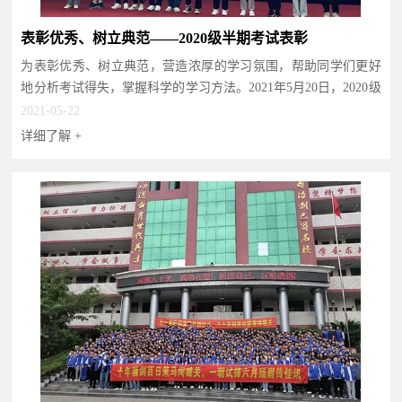
联
在
表彰优秀、树立典范——2020级半期考试表彰
系
线
为表彰优秀、树立典范，营造浓厚的学习氛围，帮助同学们更好
我
报
地分析考试得失，掌握科学的学习方法。2021年5月20日，2020级
们
名
举行了半期考试表...
2021-05-22
详细了解 +