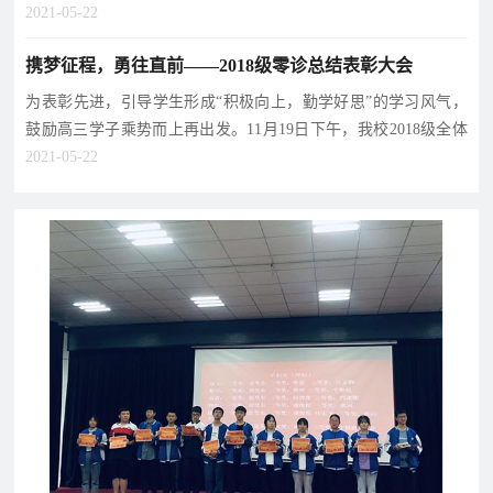
进学生综合素质和学...
2021-05-22
育
资
公
讯
告
携梦征程，勇往直前——2018级零诊总结表彰大会
教
为表彰先进，引导学生形成“积极向上，勤学好思”的学习风气，
研
鼓励高三学子乘势而上再出发。11月19日下午，我校2018级全体
教
特
教
招
师生齐聚内操场，...
2021-05-22
研
色
育
聘
动
教
教
态
育
学
招
生
招
学
人
联
生
员
才
系
政
报
招
策
名
聘
我
们