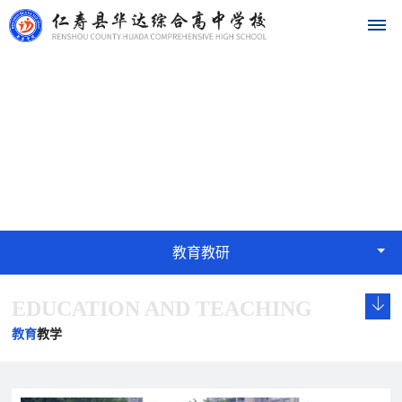
首
教育教研
页
EDUCATION
学
校
概
教育教研
况
EDUCATION AND TEACHING
学
校
发
学
学
华
校
长
展
校
校
教育
教学
达
概
致
历
文
荣
况
辞
程
化
誉
名