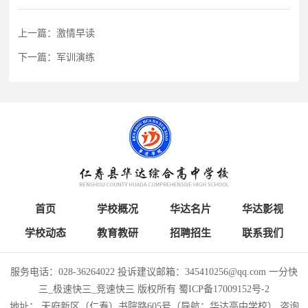
育
资
公
上一篇：激情早读
讯
告
教
下一篇：军训演练
研
教
特
教
招
研
色
育
聘
动
教
教
态
育
学
招
生
招
学
人
首页
学校概况
华达名片
华达影视
联
生
员
才
学校动态
教育教研
招聘招生
联系我们
系
政
报
招
策
名
聘
服务电话：028-36264022 投诉建议邮箱：345410256@qq.com 一分快
我
三_极速快三_竞速快三 版权所有
蜀ICP备17009152号-2
地址： 天府新区（仁寿）书院路605号（导航：华达高中学校）
咨询
们