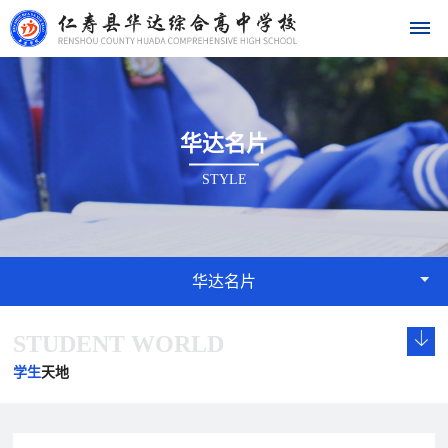
首
华达名片
页
STYLE
学
校
概
华达名片
况
STUDENT WORLD
学
校
发
学
学
华
校
长
展
校
校
学生
天地
达
概
致
历
文
荣
况
辞
程
化
誉
名