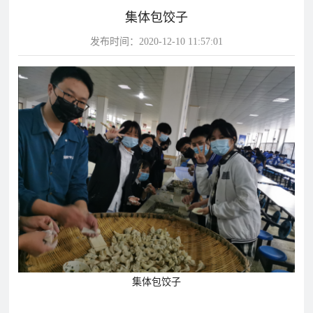
集体包饺子
片
发布时间：2020-12-10 11:57:01
校
学
华
教
华
园
生
达
师
达
风
天
故
风
采
地
事
采
影
视
华
教
学
达
学
校
影
影
视
视
动
态
集体包饺子
学
学
教
校
校